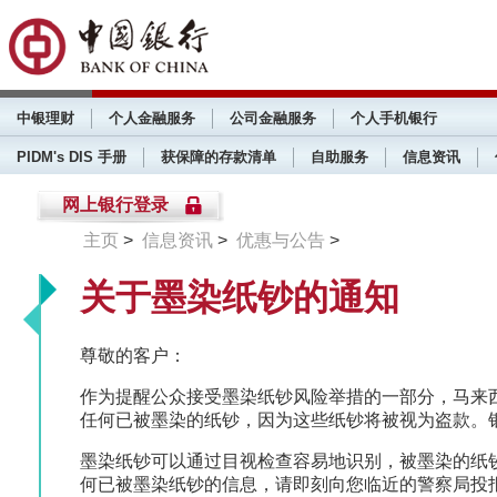
中银理财
个人金融服务
公司金融服务
个人手机银行
PIDM's DIS 手册
获保障的存款清单
自助服务
信息资讯
网上银行登录
主页
>
信息资讯
>
优惠与公告
>
关于墨染纸钞的通知
尊敬的客户：
作为提醒公众接受墨染纸钞风险举措的一部分，马来
任何已被墨染的纸钞，因为这些纸钞将被视为盗款。
墨染纸钞可以通过目视检查容易地识别，被墨染的纸
何已被墨染纸钞的信息，请即刻向您临近的警察局投